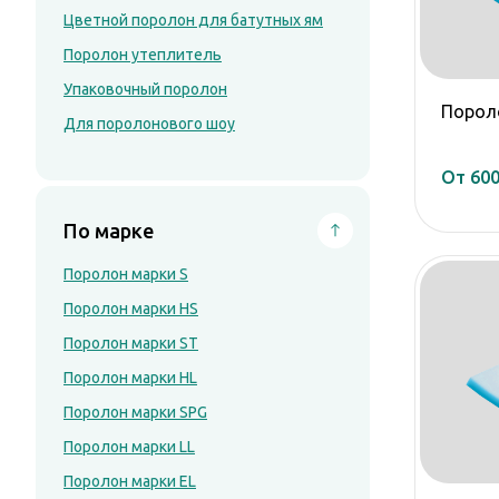
Цветной поролон для батутных ям
По марке
Анатомическая подушка Comfort C2
Поролон утеплитель
Поролон марки S
Упаковочный поролон
Поролон марки HS
Порол
Для поролонового шоу
Поролон марки ST
Поролон марки HL
От 600
Поролон марки SPG
Поролон марки LL
По марке
Поролон марки EL
Поролон марки S
Поролон марки LR
Поролон марки HS
Поролон марки RDB
Поролон марки HR
Поролон марки ST
По цвету
Поролон марки HL
Поролон марки SPG
Желтый поролон
Синий поролон
Поролон марки LL
Зеленый поролон
Поролон марки EL