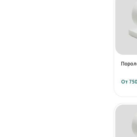
Порол
От 750