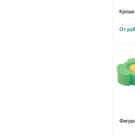
Крошк
От руб
Фигурн