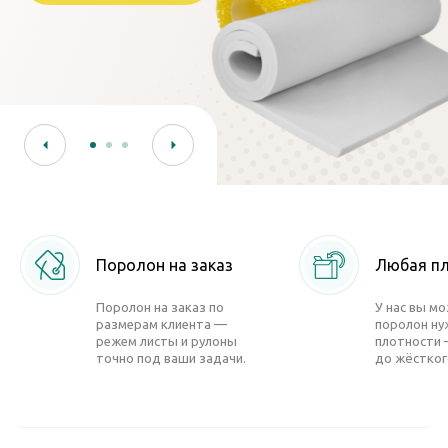
Поролон на заказ
Любая п
Поролон на заказ по
У нас вы м
размерам клиента —
поролон ну
режем листы и рулоны
плотности 
точно под ваши задачи.
до жёстког