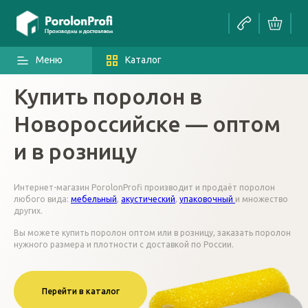
Меню
Каталог
Купить поролон в
Новороссийске — оптом
и в розницу
Интернет-магазин PorolonProfi производит и продаёт поролон
любого вида:
мебельный
,
акустический
,
упаковочный
и множество
других.
Вы можете купить поролон оптом или в розницу, заказать поролон
нужного размера и плотности с доставкой по России.
Перейти в каталог